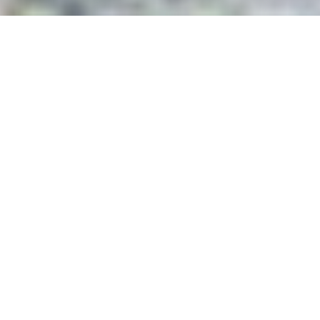
妙高戸隠連山国立公園へようこ
そ
～山岳信仰と人々の暮らし息づく一目五山の風景へ～
新潟県と長野県の県境に位置する妙高戸隠連山国立公園は、平
成27年3月に上信越高原国立公園から分離独立して誕生した、
全国32番目の国立公園です。
火山・非火山の個性的な山々が密集し、一目で5つもの山を一望
できる「一目五山（ひとめござん）」の絶景が広がります。ま
た、日本有数の豪雪地帯であり山深い当地では、美しくも厳し
い自然と共存する暮しの知恵や山岳信仰が育まれてきました。
「山岳信仰と人々の暮らし息づく、一目五山の風景」ヘ、是非