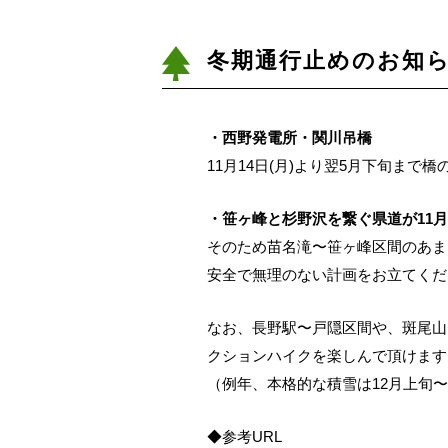
冬期通行止めのお知
・西野発電所・関川吊橋
11月14日(月)より翌5月下旬ま
・笹ヶ峰と杉野沢を繋ぐ県道が11
そのため苗名滝〜笹ヶ峰区間のあま
安全で無理のない計画をお立てくだ
なお、長野駅〜戸隠区間や、斑尾山
クションハイクを楽しんで頂けます
（例年、本格的な積雪は12月上旬
◆参考URL