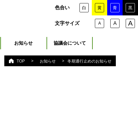
色合い
白
黄
青
黒
A
文字サイズ
A
A
お知らせ
協議会について
>
>
冬期通行止めのお知らせ
TOP
お知らせ