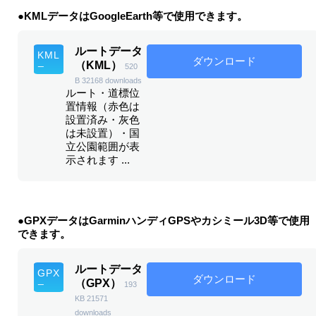
●KMLデータはGoogleEarth等で使用できます。
ルートデータ
ダウンロード
（KML）
520
B
32168 downloads
ルート・道標位
置情報（赤色は
設置済み・灰色
は未設置）・国
立公園範囲が表
示されます ...
●GPXデータはGarminハンディGPSやカシミール3D等で使用
できます。
ルートデータ
ダウンロード
（GPX）
193
KB
21571
downloads