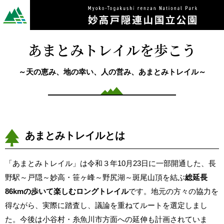
あまとみトレイルを歩こう
～天の恵み、地の幸い、人の営み、あまとみトレイル～
あまとみトレイルとは
「あまとみトレイル」は令和３年10月23日に一部開通した、長
野駅～戸隠～妙高・笹ヶ峰～野尻湖～斑尾山頂を結ぶ
総延長
86kmの歩いて楽しむロングトレイル
です。地元の方々の協力を
得ながら、実際に踏査し、議論を重ねてルートを選定しまし
た。今後は小谷村・糸魚川市方面への延伸も計画されていま