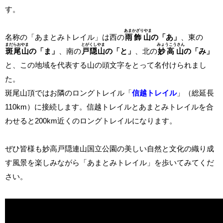
す。
あまかざりやま
名称の「あまとみトレイル」は西の
雨飾山
の「あ」
、東の
まだらおやま
とがくしやま
みょうこうさん
斑尾山
の「ま」
、南の
戸隠山
の「と」
、北の
妙高山
の「み」
と、この地域を代表する山の頭文字をとって名付けられまし
た。
斑尾山頂ではお隣のロングトレイル「
信越トレイル
」（総延長
110km）に接続します。信越トレイルとあまとみトレイルを合
わせると200km近くのロングトレイルになります。
ぜひ皆様も妙高戸隠連山国立公園の美しい自然と文化の織り成
す風景を楽しみながら「あまとみトレイル」を歩いてみてくだ
さい。