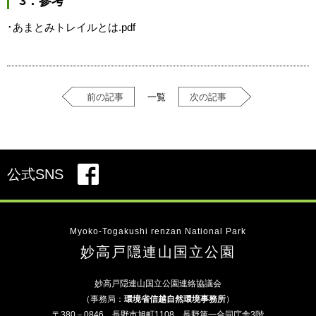
3．参考
･
あまとみトレイルとは.pdf
前の記事
一覧
次の記事
公式SNS
Myoko-Togakushi renzan National Park
妙高戸隠連山国立公園
妙高戸隠連山国立公園連絡協議会
（事務局：
環境省信越自然環境事務所
）
〒380－0846 長野市旭町1108 長野第一合同庁舎3階