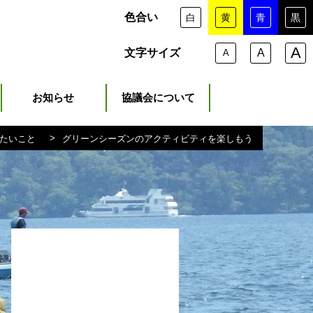
色合い
白
黄
青
黒
A
文字サイズ
A
A
お知らせ
協議会について
>
グリーンシーズンのアクティビティを楽しもう
たいこと