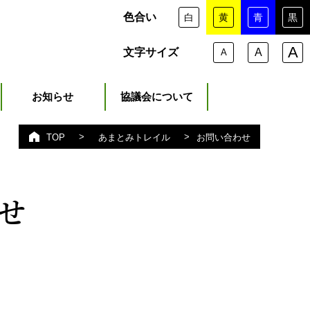
色合い
白
黄
青
黒
A
文字サイズ
A
A
お知らせ
協議会について
>
>
お問い合わせ
TOP
あまとみトレイル
せ