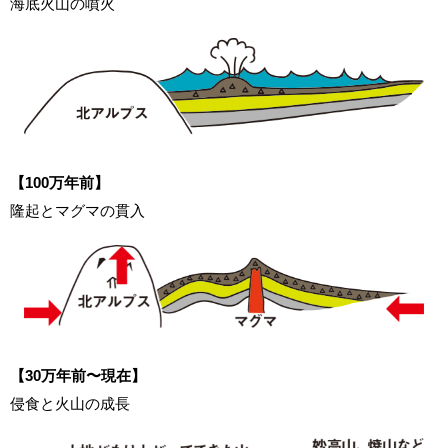
海底火山の噴火
【100万年前】
隆起とマグマの貫入
【30万年前〜現在】
侵食と火山の成長