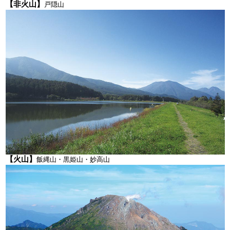
【非火山】
戸隠山
【火山】
飯縄山・黒姫山・妙高山