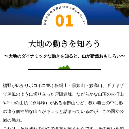
01
大地の動きを知ろう
〜大地のダイナミックな動きを知ると、山が断然おもしろい〜
裾野が広がりポコポコ並ぶ飯縄山・黒姫山・妙高山、ギザギザ
で屏風のように切り立った戸隠連峰、なだらかな山頂の火打山
や2 つの山頂（双耳峰）がある雨飾山など、狭い範囲の中に形
の違う個性的な山々がギュッと詰まっているのが、この国立公
園の魅力。
これは、それぞれの山のでき方が違うからです。その違いを知