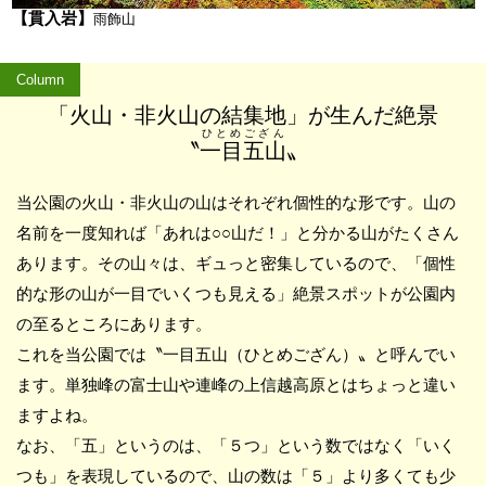
【貫入岩】
雨飾山
Column
「火山・非火山の結集地」が生んだ絶景
ひとめござん
〝
一目五山
〟
当公園の火山・非火山の山はそれぞれ個性的な形です。山の
名前を一度知れば「あれは○○山だ！」と分かる山がたくさん
あります。その山々は、ギュっと密集しているので、「個性
的な形の山が一目でいくつも見える」絶景スポットが公園内
の至るところにあります。
これを当公園では〝一目五山（ひとめござん）〟と呼んでい
ます。単独峰の富士山や連峰の上信越高原とはちょっと違い
ますよね。
なお、「五」というのは、「５つ」という数ではなく「いく
つも」を表現しているので、山の数は「５」より多くても少