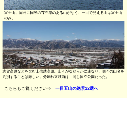
富士山。周囲に同等の存在感のある山がなく、一目で見える山は富士山
のみ。
志賀高原などを含む上信越高原。山々がなだらかに連なり、個々の山名を
判別することは難しい。分離独立以前は、同じ国立公園だった。
こちらもご覧ください⇒
一目五山の絶景32選へ