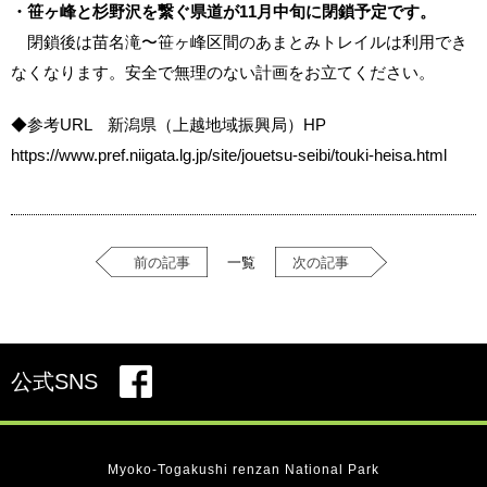
・笹ヶ峰と杉野沢を繋ぐ県道が11月中旬に閉鎖予定です。
閉鎖後は苗名滝〜笹ヶ峰区間のあまとみトレイルは利用でき
なくなります。安全で無理のない計画をお立てください。
◆参考URL 新潟県（上越地域振興局）HP
https://www.pref.niigata.lg.jp/site/jouetsu-seibi/touki-heisa.html
前の記事
一覧
次の記事
公式SNS
Myoko-Togakushi renzan National Park