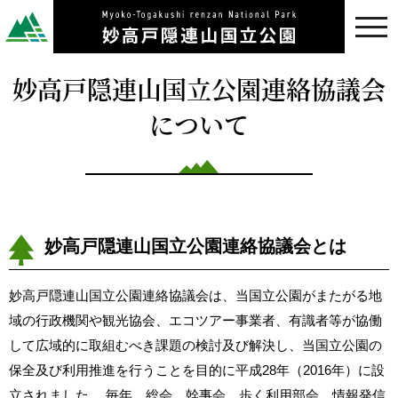
toggl
navig
妙高戸隠連山国立公園連絡協議会
について
妙高戸隠連山国立公園連絡協議会とは
妙高戸隠連山国立公園連絡協議会は、当国立公園がまたがる地
域の行政機関や観光協会、エコツアー事業者、有識者等が協働
して広域的に取組むべき課題の検討及び解決し、当国立公園の
保全及び利用推進を行うことを目的に平成28年（2016年）に設
立されました。 毎年、総会、幹事会、歩く利用部会、情報発信