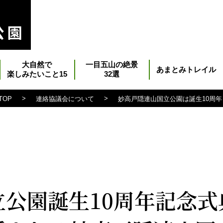
大自然で
一目五山の絶景
あまとみトレイル
楽しみたいこと15
32選
>
>
TOP
連絡協議会について
妙高戸隠連山国立公園は誕生10周年
立公園誕生10周年記念式