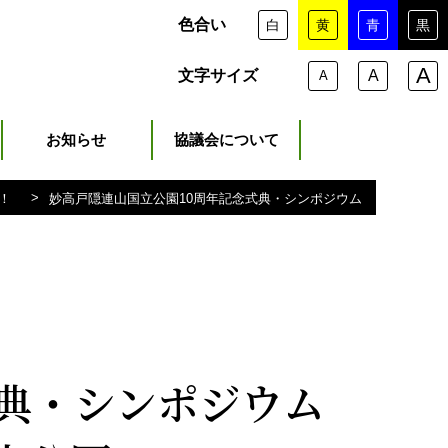
色合い
白
黄
青
黒
A
文字サイズ
A
A
お知らせ
協議会について
>
妙高戸隠連山国立公園10周年記念式典・シンポジウム
！
典・シンポジウム