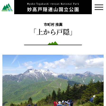
toggl
navig
市町村 推薦
「上から戸隠」