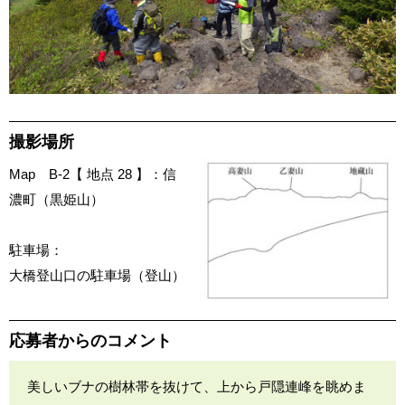
撮影場所
Map B-2【 地点 28 】：信
濃町（黒姫山）
駐車場：
大橋登山口の駐車場（登山）
応募者からのコメント
美しいブナの樹林帯を抜けて、上から戸隠連峰を眺めま