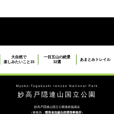
大自然で
一目五山の絶景
あまとみトレイル
楽しみたいこと15
32選
Myoko-Togakushi renzan National Park
妙高戸隠連山国立公園
妙高戸隠連山国立公園連絡協議会
（事務局：
環境省信越自然環境事務所
）