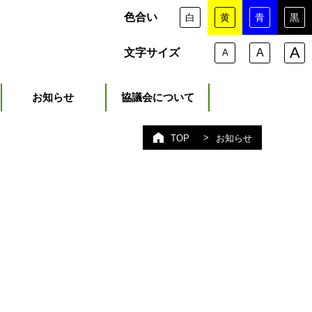
色合い
白
黄
青
黒
A
文字サイズ
A
A
お知らせ
協議会について
>
お知らせ
TOP