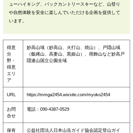
ューハイキング、バックカントリースキーなど、山登り
や自然体験を安全に楽しんでいただける企画を提供して
います。
得意
妙高山域（妙高山、火打山、焼山）、戸隠山域
分
（飯縄山、高妻山、黒姫山）、雨飾山など妙高戸
野・
隠連山国立公園全域
得意
エリ
ア
URL
https://mmga2454.wixsite.com/myoko2454
お問
電話：090-4387-0529
合せ
保有
公益社団法人日本山岳ガイド協会認定登山ガイ