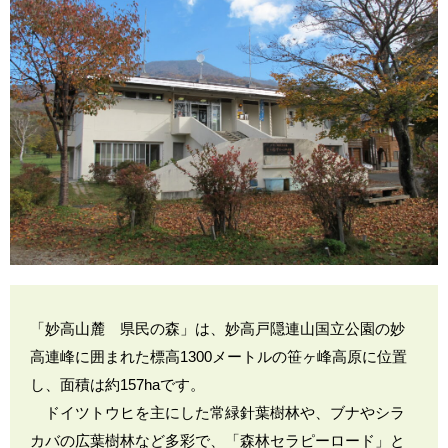
「妙高山麓 県民の森」は、妙高戸隠連山国立公園の妙
高連峰に囲まれた標高1300メートルの笹ヶ峰高原に位置
し、面積は約157haです。
ドイツトウヒを主にした常緑針葉樹林や、ブナやシラ
カバの広葉樹林など多彩で、「森林セラピーロード」と