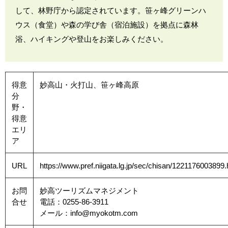
して、林野庁から認定されています。笹ヶ峰グリーンハ
ウス（食堂）や森の学び舎（宿泊施設）を拠点に森林
浴、ハイキングや登山をお楽しみください。
得意
妙高山・火打山、笹ヶ峰高原
分
野・
得意
エリ
ア
URL
https://www.pref.niigata.lg.jp/sec/chisan/1221176003899.
お問
妙高ツーリズムマネジメント
合せ
電話：0255-86-3911
メール：info@myokotm.com