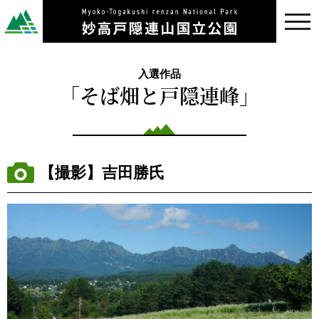
toggl
navig
入選作品
「そば畑と戸隠連峰」
【撮影】吉田勝氏