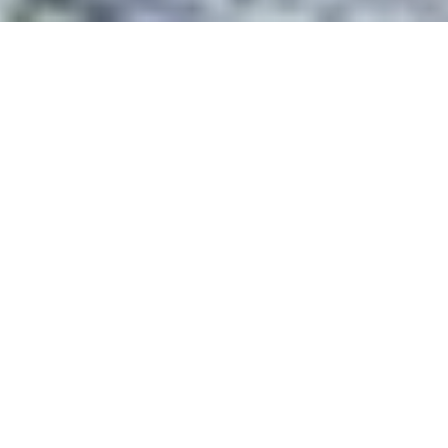
妙高戸隠連山国立公園へようこ
そ
～山岳信仰と人々の暮らし息づく一目五山の風景へ～
新潟県と長野県の県境に位置する妙高戸隠連山国立公園は、平
成27年3月に上信越高原国立公園から分離独立して誕生した、
全国32番目の国立公園です。
火山・非火山の個性的な山々が密集し、一目で5つもの山を一望
できる「一目五山（ひとめござん）」の絶景が広がります。ま
た、日本有数の豪雪地帯であり山深い当地では、美しくも厳し
い自然と共存する暮しの知恵や山岳信仰が育まれてきました。
「山岳信仰と人々の暮らし息づく、一目五山の風景」ヘ、是非